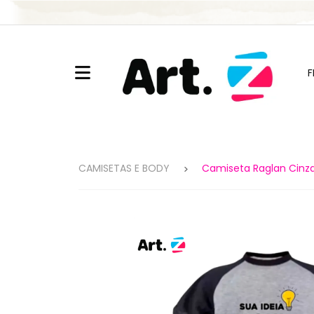
Segurança
Receba c
F
CAMISETAS E BODY
Camiseta Raglan Cinz