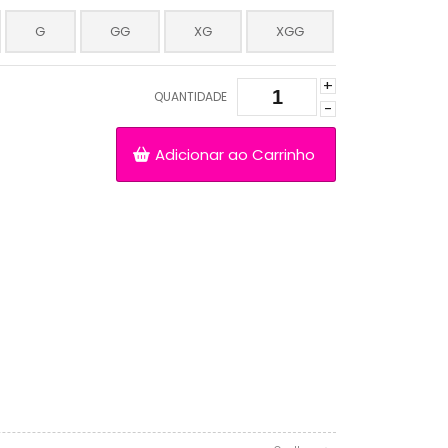
G
GG
XG
XGG
+
QUANTIDADE
-
Adicionar ao Carrinho