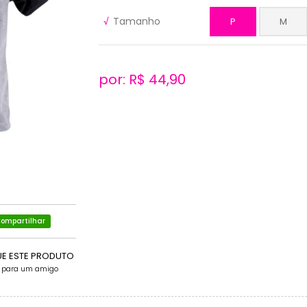
√
Tamanho
P
M
por: R$
44,90
ompartilhar
UE ESTE PRODUTO
e para um amigo